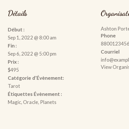
Détails
Organisat
Ashton Port
Début :
Phone
Sep 1, 2022 @ 8:00 am
880012345
Fin :
Courriel
Sep 6, 2022 @ 5:00 pm
info@examp
Prix :
View Organi
$495
Catégorie d’Évènement:
Tarot
Étiquettes Évènement :
Magic
,
Oracle
,
Planets