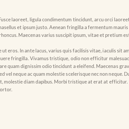
Fusce laoreet, ligula condimentum tincidunt, arcu orci laoreet
 Phasellus et ipsum justo. Aenean fringilla a fermentum maur
rhoncus. Maecenas varius suscipit ipsum, vitae et pretium est
t eros. In ante lacus, varius quis facilisis vitae, iaculis si
uere fringilla. Vivamus tristique, odio non efficitur malesua
rnare quam dignissim odio tincidunt a eleifend. Maecenas gra
t. Sed vel neque ac quam molestie scelerisque nec non neque. 
, molestie diam dapibus. Morbi tristique at erat at efficitur. 
ortor.