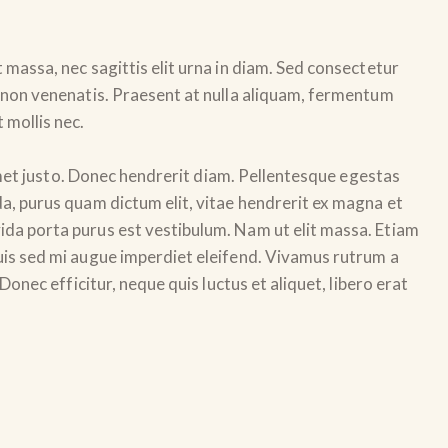
 massa, nec sagittis elit urna in diam. Sed consectetur
is non venenatis. Praesent at nulla aliquam, fermentum
 mollis nec.
t amet justo. Donec hendrerit diam. Pellentesque egestas
da, purus quam dictum elit, vitae hendrerit ex magna et
vida porta purus est vestibulum. Nam ut elit massa. Etiam
Duis sed mi augue imperdiet eleifend. Vivamus rutrum a
Donec efficitur, neque quis luctus et aliquet, libero erat