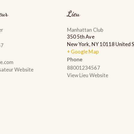
eur
Lieu
er
Manhattan Club
350 5th Ave
New York
,
NY
10118
United 
67
+ Google Map
Phone
le.com
88001234567
sateur Website
View Lieu Website