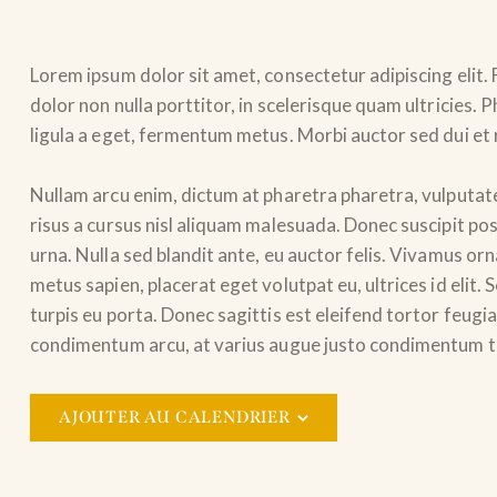
Lorem ipsum dolor sit amet, consectetur adipiscing elit. 
dolor non nulla porttitor, in scelerisque quam ultricies.
ligula a eget, fermentum metus. Morbi auctor sed dui et 
Nullam arcu enim, dictum at pharetra pharetra, vulputate u
risus a cursus nisl aliquam malesuada. Donec suscipit pos
urna. Nulla sed blandit ante, eu auctor felis. Vivamus o
metus sapien, placerat eget volutpat eu, ultrices id eli
turpis eu porta. Donec sagittis est eleifend tortor feugiat
condimentum arcu, at varius augue justo condimentum t
AJOUTER AU CALENDRIER